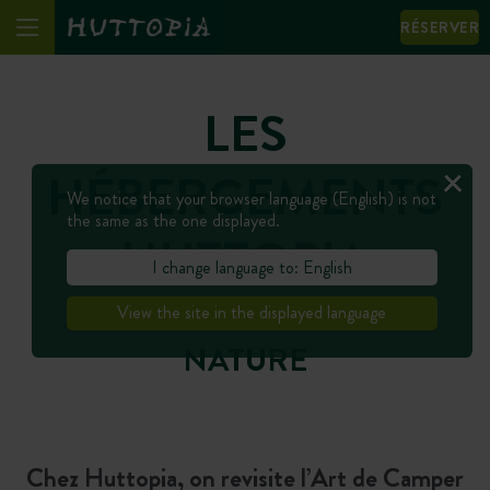
RÉSERVER
LES
HÉBERGEMENTS
We notice that your browser language (English) is not
the same as the one displayed.
HUTTOPIA
I change language to: English
AU PLUS PROCHE DE LA
View the site in the displayed language
NATURE
Chez Huttopia, on revisite l’Art de Camper