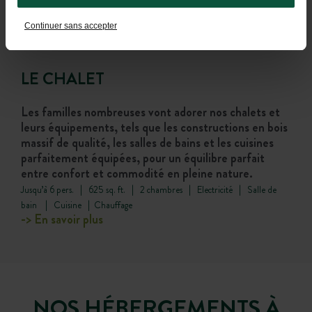
Continuer sans accepter
LE CHALET
Les familles nombreuses vont adorer nos chalets et
leurs équipements, tels que les constructions en bois
massif de qualité, les salles de bains et les cuisines
parfaitement équipées, pour un équilibre parfait
entre confort et commodité en pleine nature.
Jusqu’à 6 pers. | 625 sq. ft. | 2 chambres | Electricité | Salle de
bain | Cuisine | Chauffage
-> En savoir plus
NOS HÉBERGEMENTS À