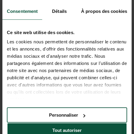
bain | Cuisine | Porche protégé
Les versions :
Vista 5
|
Vista 4
Consentement
Détails
À propos des cookies
Ce site web utilise des cookies.
Les cookies nous permettent de personnaliser le contenu
et les annonces, d'offrir des fonctionnalités relatives aux
médias sociaux et d'analyser notre trafic. Nous
partageons également des informations sur l'utilisation de
notre site avec nos partenaires de médias sociaux, de
publicité et d'analyse, qui peuvent combiner celles-ci
avec d'autres informations que vous leur avez fournies
ou qu'ils ont collectées lors de votre utilisation de leurs
services.
Personnaliser
Tout autoriser