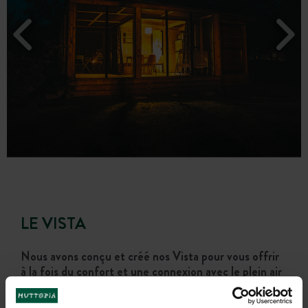
LE VISTA
Nous avons conçu et créé nos Vista pour vous offrir
à la fois du confort et une connexion avec le plein air
dans une expérience de prêt-à-camper inoubliable.
4 ou 5 personnes | 500 sq. ft. | 2 chambres | Electricité | Salle de