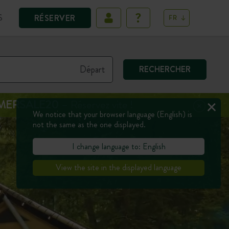
S
RÉSERVER
FR
RECHERCHER
MERSALE20
– Réservez vite !
We notice that your browser language (English) is
not the same as the one displayed.
I change language to: English
View the site in the displayed language