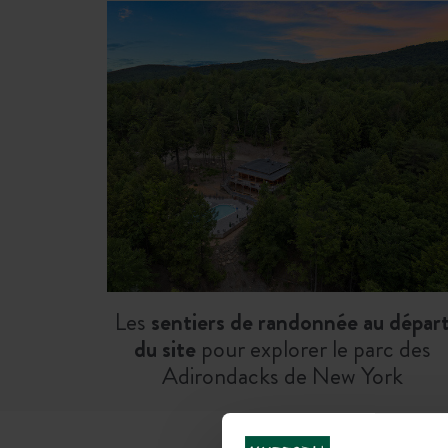
Les
sentiers de randonnée au dépar
du site
pour explorer le parc des
Adirondacks de New York