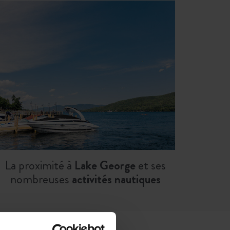
La proximité à
Lake George
et ses
nombreuses
activités nautiques