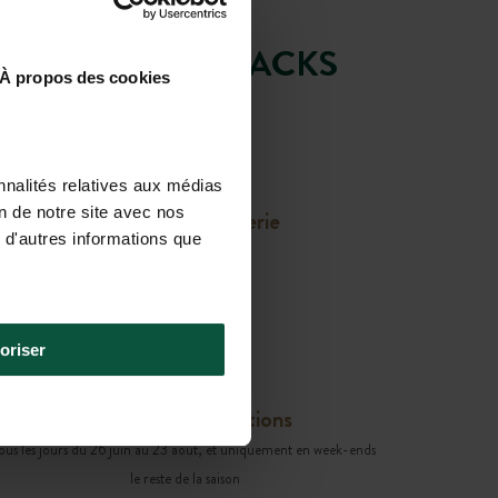
RGE – ADIRONDACKS
À propos des cookies
nnalités relatives aux médias
on de notre site avec nos
Boutique & Épicerie
 d'autres informations que
Tous les jours
oriser
Activités & Animations
ous les jours du 26 juin au 23 août, et uniquement en week-ends
le reste de la saison