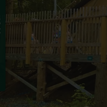
.
n
,
e