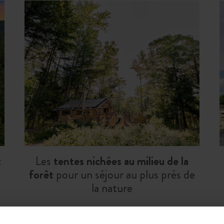
t
Les
tentes nichées au milieu de la
forêt
pour un séjour au plus près de
la nature