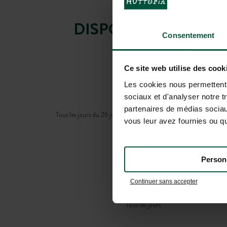
DISPONIBLE POUR 
Consentement
Ce site web utilise des cook
Les cookies nous permettent d
sociaux et d'analyser notre t
Bistro
partenaires de médias sociaux
Tous les jours du 26 juin au 23 août, uniquement les week-ends 
vous leur avez fournies ou qu'
reste de la saison
Person
Continuer sans accepter
Piscine
Tous les jours