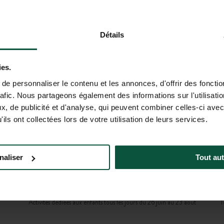
VOUS À HUTTOPIA LAKE GEO
Détails
ies.
e personnaliser le contenu et les annonces, d'offrir des fonctio
rafic. Nous partageons également des informations sur l'utilisati
Petit déjeuner
, de publicité et d'analyse, qui peuvent combiner celles-ci avec
le
Tous les jours
ils ont collectées lors de votre utilisation de leurs services.
naliser
Tout aut
Petits Trappeurs
Activités dédiées aux enfants tous les jours du 26 juin au 23 août
T