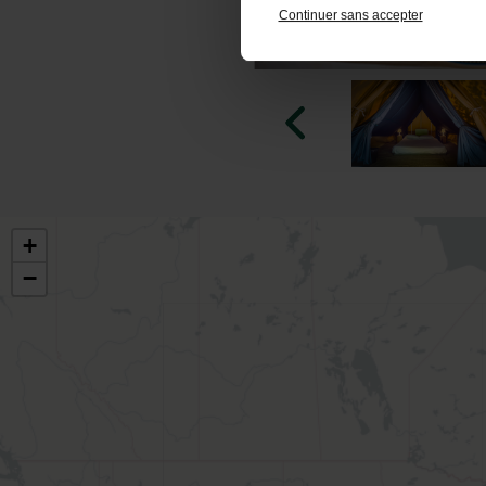
Continuer sans accepter
+
−