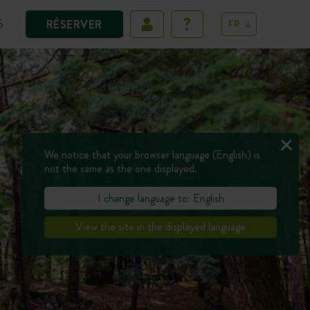
S
RÉSERVER
FR
We notice that your browser language (English) is
not the same as the one displayed.
I change language to: English
View the site in the displayed language