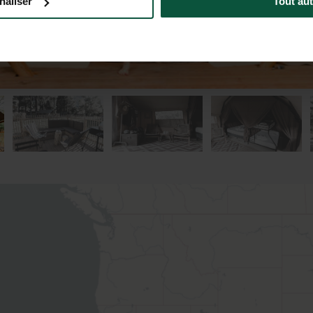
naliser
Tout aut