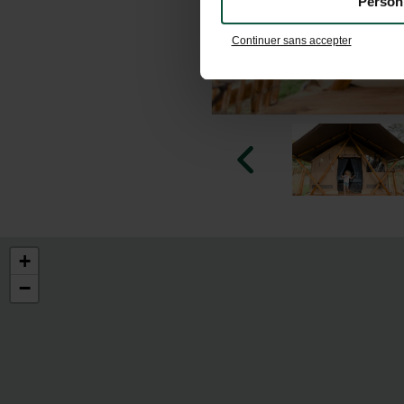
Person
Continuer sans accepter
+
−