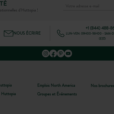
TÉ
otionnelles d'Huttopia !
+1 (844) 488-8
NOUS ÉCRIRE
LUN-VEN: 09H00-18H00 - SAM-D
(EST)
uttopia
Emplois North America
Nos brochure
 Huttopia
Groupes et Événements