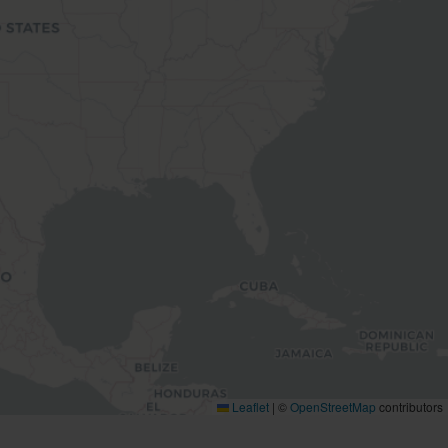
Leaflet
|
©
OpenStreetMap
contributors