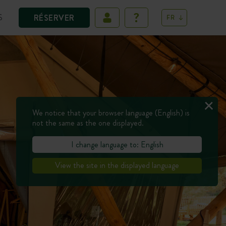
S
RÉSERVER
FR
We notice that your browser language (English) is
not the same as the one displayed.
I change language to: English
View the site in the displayed language