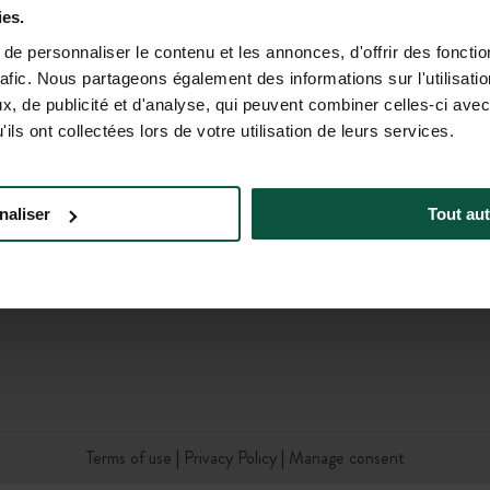
ies.
e personnaliser le contenu et les annonces, d'offrir des fonctio
rafic. Nous partageons également des informations sur l'utilisati
, de publicité et d'analyse, qui peuvent combiner celles-ci avec
ils ont collectées lors de votre utilisation de leurs services.
a Corporate
Careers North America
Brochure
a Foundation
Meeting & Events
naliser
Tout aut
Terms of use
Privacy Policy
Manage consent