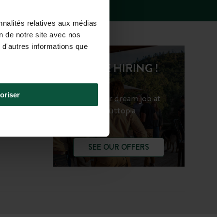
nnalités relatives aux médias
on de notre site avec nos
 d'autres informations que
WE'RE HIRING !
oriser
Find your dream job at
Huttopia
SEE OUR OFFERS