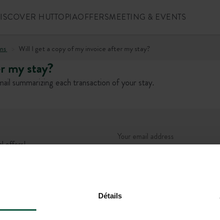
ISCOVER HUTTOPIA
OFFERS
MEETING & EVENTS
ns
Will I get a copy of my invoice after my stay?
er my stay?
mail summarizing each transaction of your stay.
l offers!
+1 (844) 488-86
CONTACT US
MON-FRI 9.00AM-6.00PM - SAT-
Détails
5.00PM (EST)