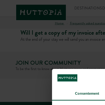
DESTINATIONS
D
Home
Frequently asked questio
Will I get a copy of my invoice aft
At the end of your stay we will send you an invoice e
JOIN OUR COMMUNITY
To be the first to know about Huttopia news and promotiona
FAQ
Consentement