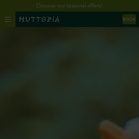
Discover our seasonal offers!
BOOK