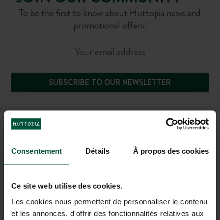
To be the first to know about Huttopia news and
promotional offers!
SUBSCRIBE TO OUR NEWSLETTER
FAQ
Consentement
Détails
À propos des cookies
CONTACT US
Ce site web utilise des cookies.
+1 (844) 488-8674
Les cookies nous permettent de personnaliser le contenu
MON-FRI 9.00AM-6.00PM - SAT-SUN 10.00AM-5.00PM (EST)
et les annonces, d'offrir des fonctionnalités relatives aux