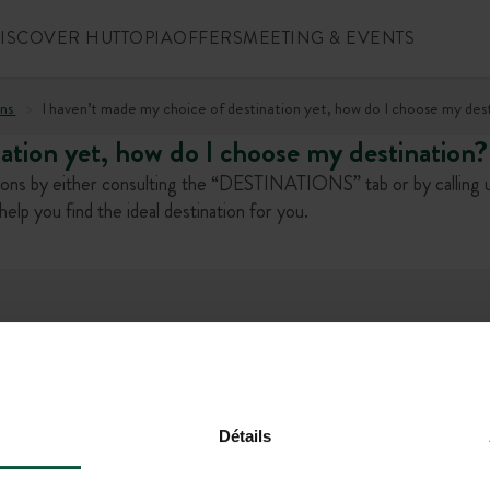
ISCOVER HUTTOPIA
OFFERS
MEETING & EVENTS
ns
I haven’t made my choice of destination yet, how do I choose my des
nation yet, how do I choose my destination?
tions by either consulting the “DESTINATIONS” tab or by calling u
p you find the ideal destination for you.
l offers!
+1 (844) 488-86
Détails
CONTACT US
MON-FRI 9.00AM-6.00PM - SAT-
5.00PM (EST)