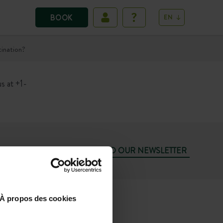
BOOK
EN
tination?
s at +1-
SUBSCRIBE TO OUR NEWSLETTER
74
À propos des cookies
SUN 10.00AM-