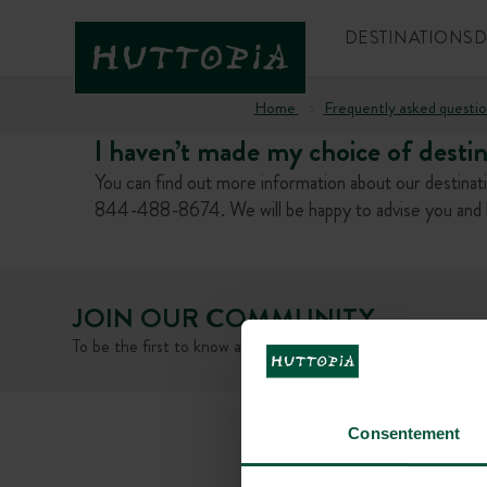
DESTINATIONS
D
Home
Frequently asked questio
I haven’t made my choice of desti
You can find out more information about our destina
844-488-8674. We will be happy to advise you and hel
JOIN OUR COMMUNITY
To be the first to know about Huttopia news and promotiona
Consentement
FAQ