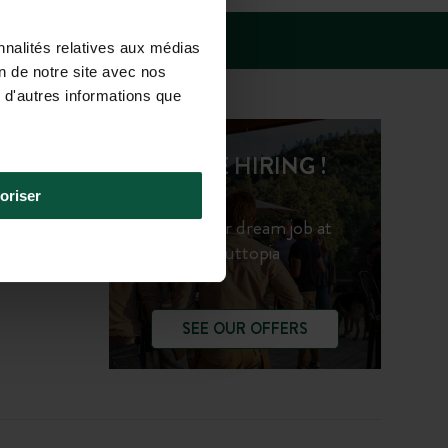
nnalités relatives aux médias
on de notre site avec nos
 d'autres informations que
WE'RE HIRING !
oriser
Find your dream job at
Huttopia
SEE OUR OFFERS