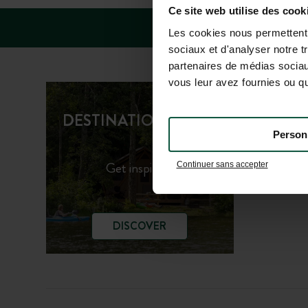
Ce site web utilise des cook
Les cookies nous permettent d
sociaux et d'analyser notre t
partenaires de médias sociaux
vous leur avez fournies ou qu'
Huttopi
DESTINATION GUIDE
Huttopi
Person
Get inspired!
Continuer sans accepter
DISCOVER