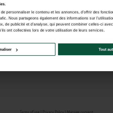
ies.
e personnaliser le contenu et les annonces, d'offrir des fonctio
rafic. Nous partageons également des informations sur l'utilisati
, de publicité et d'analyse, qui peuvent combiner celles-ci avec
ils ont collectées lors de votre utilisation de leurs services.
a Corporate
Careers North America
Brochure
a Foundation
naliser
Tout aut
Meeting & Events
Terms of use
Privacy Policy
Manage consent