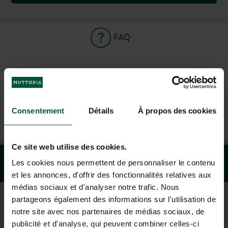
FAQ
CONTACT US
Consentement
Détails
À propos des cookies
+1 (844) 488-8674
MON-FRI 9.00AM-6.00PM - SAT-SUN 10.00AM-5.00PM (EST)
Ce site web utilise des cookies.
Les cookies nous permettent de personnaliser le contenu
et les annonces, d'offrir des fonctionnalités relatives aux
médias sociaux et d'analyser notre trafic. Nous
partageons également des informations sur l'utilisation de
notre site avec nos partenaires de médias sociaux, de
DESTINATION GUIDE
publicité et d'analyse, qui peuvent combiner celles-ci