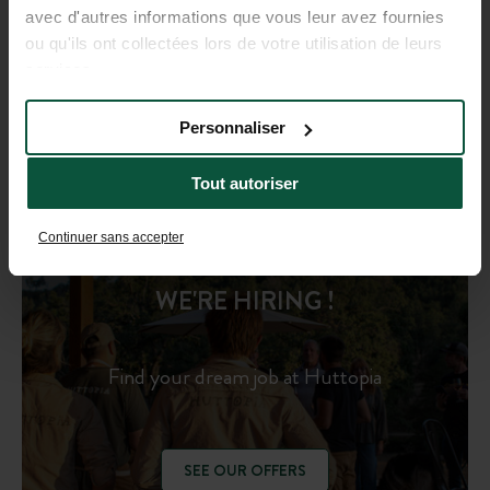
avec d'autres informations que vous leur avez fournies
ou qu'ils ont collectées lors de votre utilisation de leurs
Get inspired!
services.
Personnaliser
DISCOVER
Tout autoriser
Continuer sans accepter
WE'RE HIRING !
Find your dream job at Huttopia
SEE OUR OFFERS