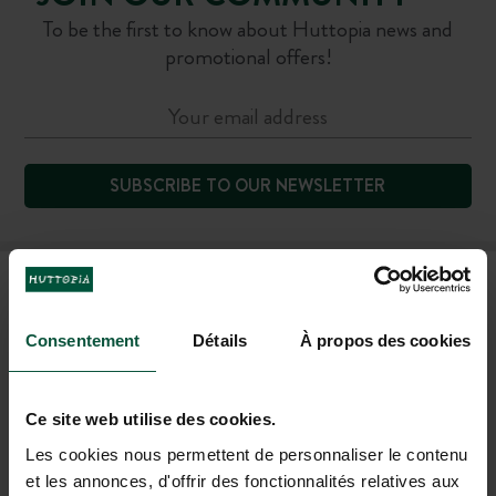
To be the first to know about Huttopia news and
promotional offers!
SUBSCRIBE TO OUR NEWSLETTER
FAQ
Consentement
Détails
À propos des cookies
CONTACT US
Ce site web utilise des cookies.
+1 (844) 488-8674
Les cookies nous permettent de personnaliser le contenu
MON-FRI 9.00AM-6.00PM - SAT-SUN 10.00AM-5.00PM (EST)
et les annonces, d'offrir des fonctionnalités relatives aux