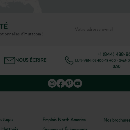
TÉ
otionnelles d'Huttopia !
+1 (844) 488-8
NOUS ÉCRIRE
LUN-VEN: 09H00-18H00 - SAM-D
(EST)
uttopia
Emplois North America
Nos brochure
 Huttopia
Groupes et Événements