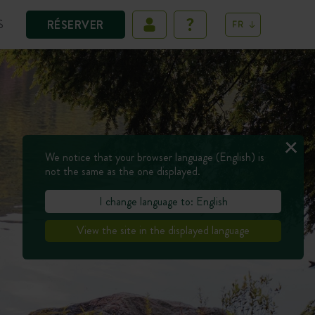
S
RÉSERVER
FR
We notice that your browser language (English) is
not the same as the one displayed.
I change language to: English
View the site in the displayed language