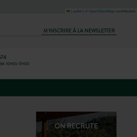
Leaflet
|
©
OpenStreetMap
contributors
M'INSCRIRE À LA NEWSLETTER
674
IM: 10H00-17H00
ON RECRUTE
s