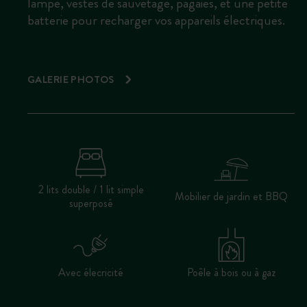
lampe, vestes de sauvetage, pagaies, et une petite
batterie pour recharger vos appareils électriques.
GALERIE PHOTOS
2 lits double / 1 lit simple
Mobilier de jardin et BBQ
superposé
Avec élecricité
Poêle à bois ou à gaz