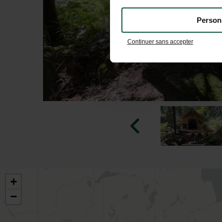
Person
Continuer sans accepter
+
−