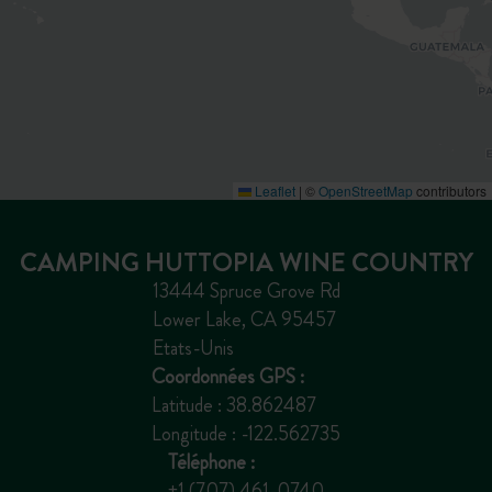
Leaflet
|
©
OpenStreetMap
contributors
CAMPING HUTTOPIA WINE COUNTRY
13444 Spruce Grove Rd
Lower Lake, CA 95457
Etats-Unis
Coordonnées GPS :
Latitude : 38.862487
Longitude : -122.562735
Téléphone :
+1 (707) 461-0740