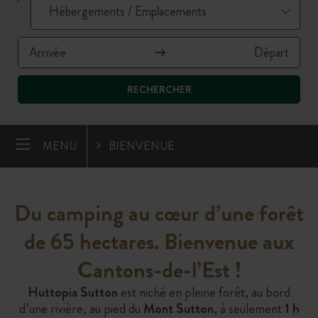
RECHERCHER
MENU
BIENVENUE
Du camping au
cœur d’une forêt
de
65 hectares. Bienvenue aux
Cantons-de-l’Est
!
Huttopia Sutton
est niché en pleine forêt, au bord
d’une rivière, au pied du
Mont Sutton
, à seulement
1 h