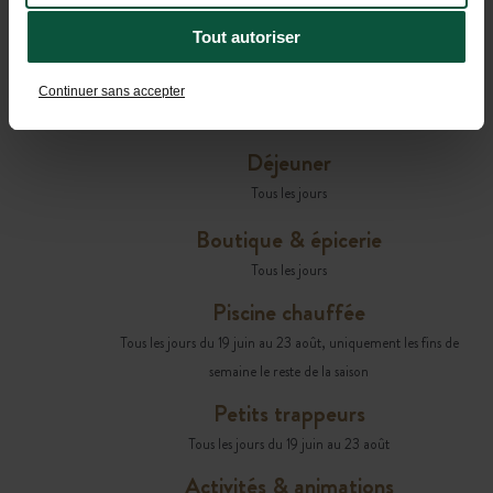
Tout autoriser
Café & Restaurant
Tous les jours du 19 juin au 23 août, seulement les fins de
Continuer sans accepter
semaine le reste de la saison
Déjeuner
Tous les jours
Boutique & épicerie
Tous les jours
Piscine chauffée
Tous les jours du 19 juin au 23 août, uniquement les fins de
semaine le reste de la saison
Petits trappeurs
Tous les jours du 19 juin au 23 août
Activités & animations