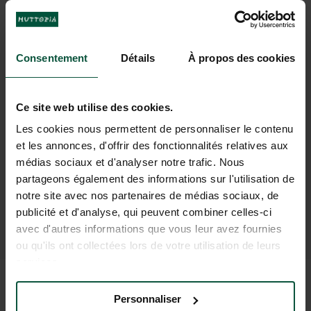
Consentement
Détails
À propos des cookies
Ce site web utilise des cookies.
Les cookies nous permettent de personnaliser le contenu
La
proximité
du Mont Sutton et de ses randonnées
et les annonces, d'offrir des fonctionnalités relatives aux
et activités
médias sociaux et d'analyser notre trafic. Nous
partageons également des informations sur l'utilisation de
notre site avec nos partenaires de médias sociaux, de
publicité et d'analyse, qui peuvent combiner celles-ci
RÉSERVEZ VOTRE SÉJOUR
avec d'autres informations que vous leur avez fournies
ou qu'ils ont collectées lors de votre utilisation de leurs
services.
DISPONIBLE POUR VOUS
Personnaliser